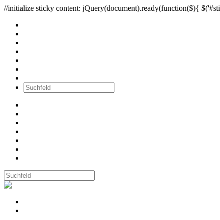
//initialize sticky content: jQuery(document).ready(function($){ $('#sti
Alle Bilder
Wände
Ausstellungen
Workshops
Newsletter
über mich
Kontakt
Alle Bilder
Wände
Ausstellungen
Workshops
Newsletter
über mich
Kontakt