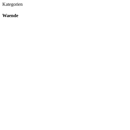
Kategorien
Waende
4. Dezember 2019
Bodengestaltung
16. November 2019
PC Bayern Logo als Wandgestaltung
10. August 2019
Wand in Lederoptik
10. August 2019
Wandgestaltung mit Kreiselement & Rech
10. August 2019