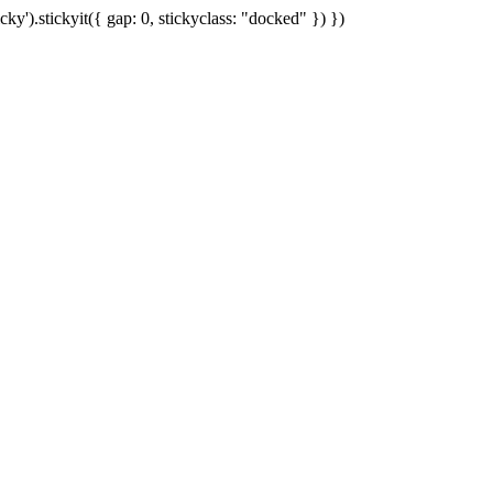
cky').stickyit({ gap: 0, stickyclass: "docked" }) })